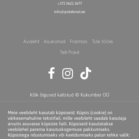
+372 5622 2677
info@pokebowl.ee
Avaleht
Asukohad
Frantsiis
Tule tööle
Telli Poké
Kõik õigused kaitstud © Kukumber OÜ
Meie veebileht kasutab küpsiseid. Küpsis (cookie) on
väikesemahuline tekstifail, mille veebileht saadab kasutaja
arvutis asuvasse küpsiste faili. Küpsiseid kasutatakse
veebilehel parema kasutuskogemuse pakkumiseks.
Küpsistega nõustumiseks või keeldumiseks palun tehke valik: