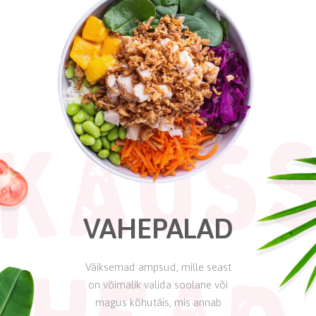
VAHEPALAD
Väiksemad ampsud, mille seast
on võimalik valida soolane või
magus kõhutäis, mis annab