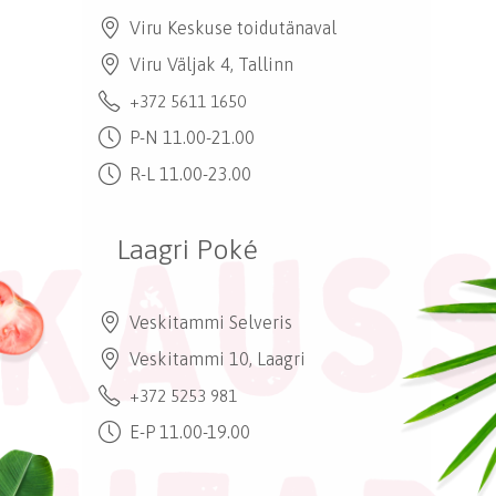
Viru Keskuse toidutänaval
Viru Väljak 4, Tallinn
+372 5611 1650
P-N 11.00-21.00
R-L 11.00-23.00
Laagri Poké
Veskitammi Selveris
Veskitammi 10, Laagri
+372 5253 981
E-P 11.00-19.00