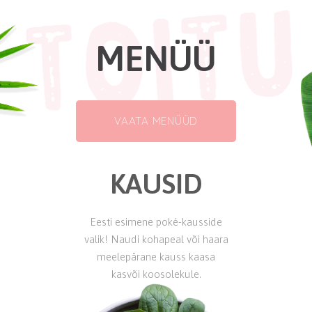
MENÜÜ
VAATA MENÜÜD
KAUSID
Eesti esimene poké-kausside
valik! Naudi kohapeal või haara
meelepärane kauss kaasa
kasvõi koosolekule.