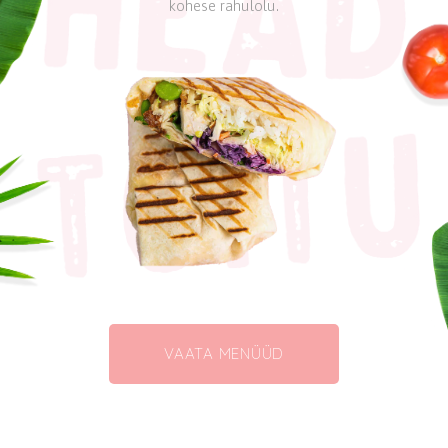
kohese rahulolu.
VAATA MENÜÜD