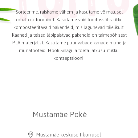
Sorteerime, raiskame vähem ja kasutame võimalusel
kohalikku toorainet. Kasutame vaid loodussõbralikke
komposteeritavaid pakendeid, mis lagunevad täielikult.
Kaaned ja teised läbipaistvad pakendid on taimepõhisest
PLA materjalist. Kasutame puurivabade kanade mune ja
munatooteid. Hooli Sinagi ja toeta jätkusuutlikku
kontseptsiooni!
Mustamäe Poké
Mustamäe keskuse I korrusel